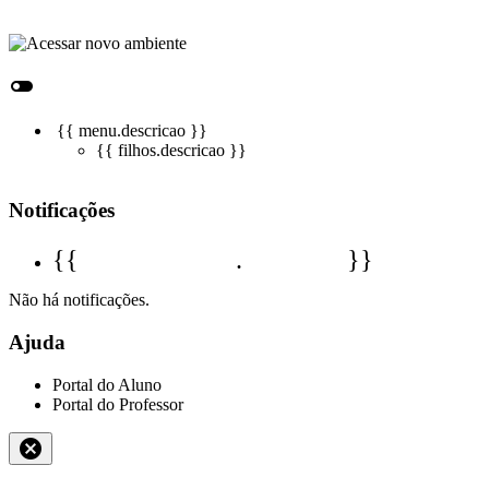
toggle_off
{{ menu.descricao }}
{{ filhos.descricao }}
Notificações
{{alerta.icon}}
Não há notificações.
Ajuda
Portal do Aluno
Portal do Professor
cancel