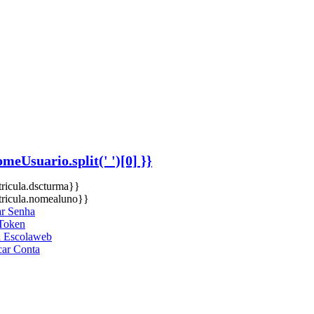
omeUsuario.split(' ')[0] }}
ricula.dscturma}}
ricula.nomealuno}}
ar Senha
Token
 Escolaweb
car Conta