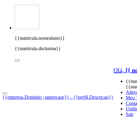
{{matricula.nomealuno}}
{{matricula.dscturma}}
Olá,
{{ n
{{mat
{{mat
Alter
{{empresa.Dominio | uppercase}} - {{perfil.Descricao}}
Meu 
Conta
Unifi
Sair